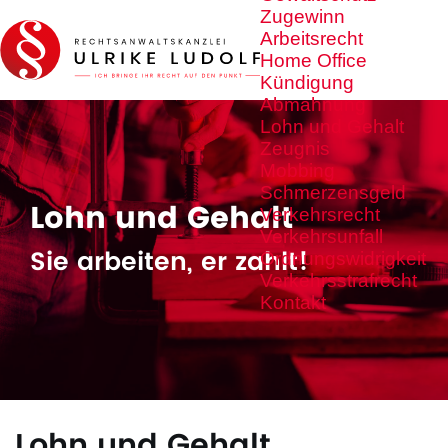
Zugewinn
Arbeitsrecht
Home Office
Kündigung
Abmahnung
Lohn und Gehalt
Zeugnis
Mobbing
Schmerzensgeld
Lohn und Gehalt
Verkehrsrecht
Verkehrsunfall
Sie arbeiten, er zahlt!
Ordnungswidrigkeit
Verkehrsstrafrecht
Kontakt
Lohn und Gehalt