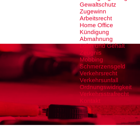
Gewaltschutz
Zugewinn
Arbeitsrecht
Home Office
Kündigung
Abmahnung
Lohn und Gehalt
Zeugnis
Mobbing
Schmerzensgeld
Verkehrsrecht
Verkehrsunfall
Ordnungswidrigkeit
Verkehrsstrafrecht
Kontakt