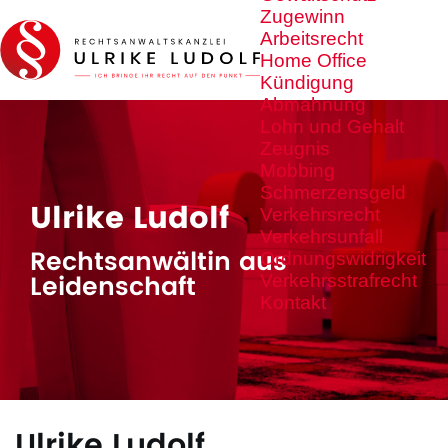
Zugewinn
Arbeitsrecht
Home Office
Kündigung
Abmahnung
Lohn und Gehalt
Zeugnis
Mobbing
Schmerzensgeld
Ulrike Ludolf
Verkehrsrecht
Verkehrsunfall
Rechtsanwältin aus
Ordnungswidrigkeit
Leidenschaft
Verkehrsstrafrecht
Kontakt
Ulrike Ludolf